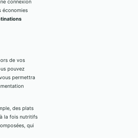
une connexion
es économies
tinations
lors de vos
ous pouvez
n vous permettra
imentation
ple, des plats
a fois nutritifs
composées, qui