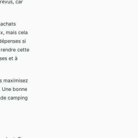
révus, car
 achats
x, mais cela
 dépenses si
 rendre cette
ses et à
us maximisez
t. Une bonne
e de camping