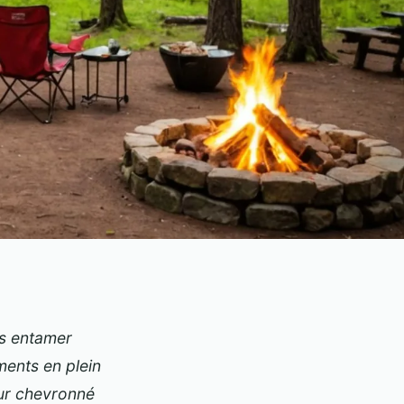
ns entamer
ents en plein
ur chevronné