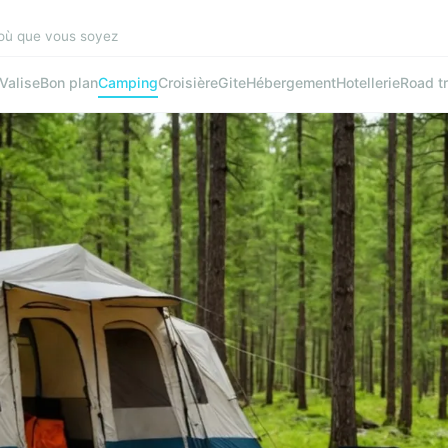
 où que vous soyez
Valise
Bon plan
Camping
Croisière
Gite
Hébergement
Hotellerie
Road tr