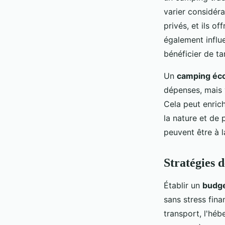
varier considér
privés, et ils o
également influ
bénéficier de tar
Un
camping éc
dépenses, mais 
Cela peut enric
la nature et de 
peuvent être à 
Stratégies 
Établir un
budg
sans stress fin
transport, l'héb