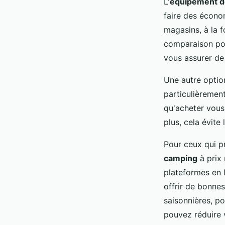
L'
équipement d
faire des écon
magasins, à la f
comparaison pour
vous assurer de 
Une autre option
particulièremen
qu'acheter vous
plus, cela évite
Pour ceux qui pr
camping
à prix 
plateformes en 
offrir de bonne
saisonnières, po
pouvez réduire 