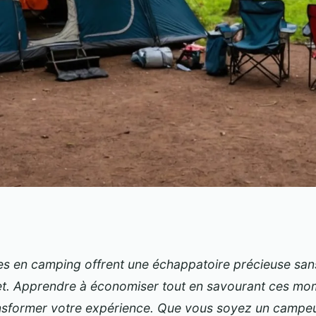
ser tout en
s en camping offrent une échappatoire précieuse sa
t. Apprendre à économiser tout en savourant ces mom
ances en camping
ansformer votre expérience. Que vous soyez un campe