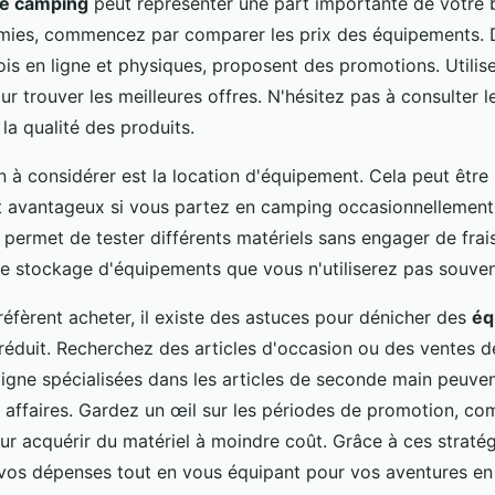
e camping
peut représenter une part importante de votre 
omies, commencez par comparer les prix des équipements.
ois en ligne et physiques, proposent des promotions. Utilis
 trouver les meilleures offres. N'hésitez pas à consulter l
la qualité des produits.
 à considérer est la location d'équipement. Cela peut être
t avantageux si vous partez en camping occasionnellement.
 permet de tester différents matériels sans engager de frai
 le stockage d'équipements que vous n'utiliserez pas souven
éfèrent acheter, il existe des astuces pour dénicher des
éq
réduit. Recherchez des articles d'occasion ou des ventes d
ligne spécialisées dans les articles de seconde main peuve
s affaires. Gardez un œil sur les périodes de promotion, c
ur acquérir du matériel à moindre coût. Grâce à ces stratég
vos dépenses tout en vous équipant pour vos aventures en p