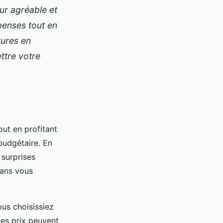
ur agréable et
penses tout en
tures en
ttre votre
ut en profitant
budgétaire. En
 surprises
sans vous
ous choisissiez
es prix peuvent