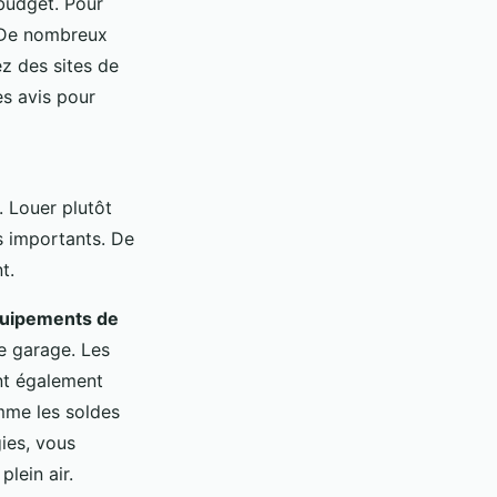
budget. Pour
 De nombreux
ez des sites de
es avis pour
 Louer plutôt
s importants. De
t.
uipements de
e garage. Les
nt également
omme les soldes
ies, vous
lein air.