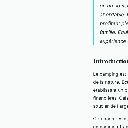
ou un novic
Gregory
•
11 novembre 2024
•
7 min de lecture
abordable. 
profitant p
famille. Équ
expérience
Introductio
Le camping est 
de la nature.
Éc
établissant un 
financières. Ce
soucier de l'arg
Comparer les co
un camping trad