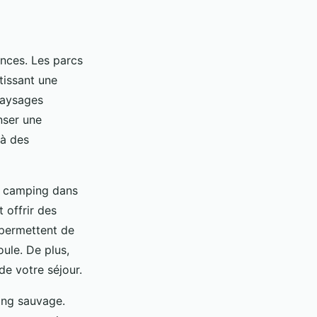
nces. Les parcs
tissant une
paysages
nser une
 à des
u camping dans
 offrir des
 permettent de
oule. De plus,
de votre séjour.
ing sauvage.