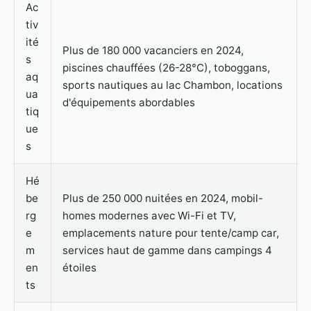
Ac
tiv
ité
Plus de 180 000 vacanciers en 2024,
s
piscines chauffées (26-28°C), toboggans,
aq
sports nautiques au lac Chambon, locations
ua
d'équipements abordables
tiq
ue
s
Hé
be
Plus de 250 000 nuitées en 2024, mobil-
rg
homes modernes avec Wi-Fi et TV,
e
emplacements nature pour tente/camp car,
m
services haut de gamme dans campings 4
en
étoiles
ts