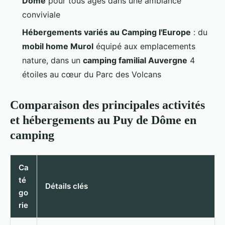
Dôme
pour tous âges dans une ambiance
conviviale
Hébergements variés au Camping l'Europe
: du
mobil home Murol
équipé aux emplacements
nature, dans un
camping familial Auvergne
4
étoiles au cœur du Parc des Volcans
Comparaison des principales activités
et hébergements au Puy de Dôme en
camping
Ca
té
Détails clés
go
rie