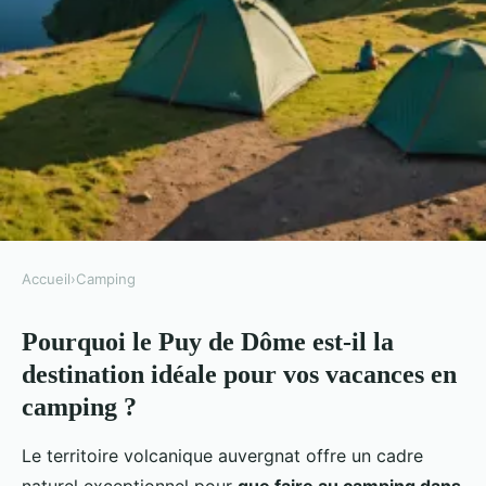
Accueil
›
Camping
CAMPING
Pourquoi le Puy de Dôme est-il la
5 idées d'escapades à faire au
destination idéale pour vos vacances en
camping dans le puy de dôme
camping ?
Eva
•
20/06/2026
•
20 min de lecture
Le territoire volcanique auvergnat offre un cadre