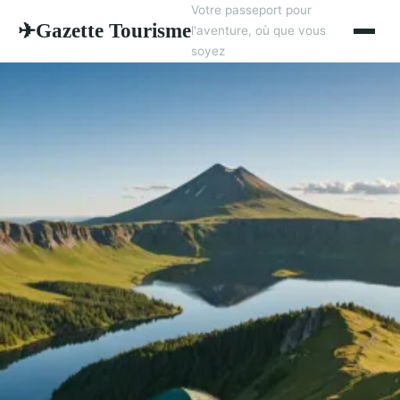
Votre passeport pour
Gazette Tourisme
✈
l'aventure, où que vous
soyez