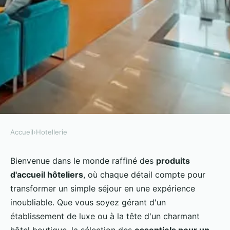
Accueil
›
Hotellerie
HOTELLERIE
Les Essentiels pour un Produit
Bienvenue dans le monde raffiné des
produits
d'accueil hôteliers
, où chaque détail compte pour
d'Accueil Hôtelier Mémorable et
transformer un simple séjour en une expérience
Confortable
inoubliable. Que vous soyez gérant d'un
établissement de luxe ou à la tête d'un charmant
Maëlys
•
22 mars 2024
•
4 min de lecture