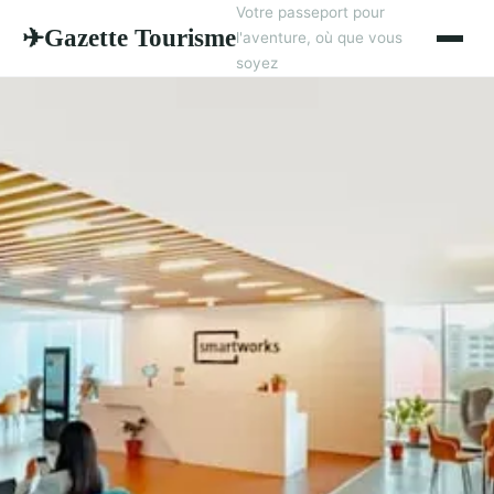
Votre passeport pour
Gazette Tourisme
✈
l'aventure, où que vous
soyez