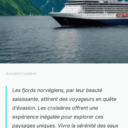
Accueil
›
Croisière
CROISIÈRE
Les meilleures croisières pour
Les fjords norvégiens, par leur beauté
saisissante, attirent des voyageurs en quête
découvrir les fjords norvégiens
d'évasion. Les croisières offrent une
Gregory
•
11 novembre 2024
•
6 min de lecture
expérience inégalée pour explorer ces
paysages uniques. Vivre la sérénité des eaux