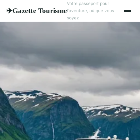
Votre passeport pour
Gazette Tourisme
✈
l'aventure, où que vous
soyez