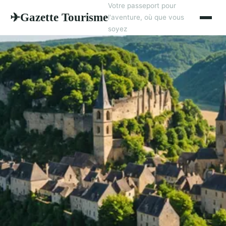
Votre passeport pour
Gazette Tourisme
✈
l'aventure, où que vous
soyez