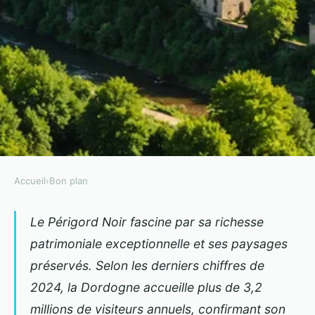
Accueil
›
Bon plan
BON PLAN
Que faire en périgord noir : sites
Le Périgord Noir fascine par sa richesse
patrimoniale exceptionnelle et ses paysages
et découvertes
préservés. Selon les derniers chiffres de
Gregory
•
26 février 2026
•
14 min de lecture
2024, la Dordogne accueille plus de 3,2
millions de visiteurs annuels, confirmant son