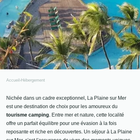
Accueil
›
Hébergement
HÉBERGEMENT
Quels sont les sites touristiques à
Nichée dans un cadre exceptionnel, La Plaine sur Mer
est une destination de choix pour les amoureux du
visiter près de votre
tourisme camping
. Entre mer et nature, cette localité
hébergement de camping à La
offre un parfait équilibre pour une évasion à la fois
Plaine sur Mer ?
reposante et riche en découvertes. Un séjour à La Plaine