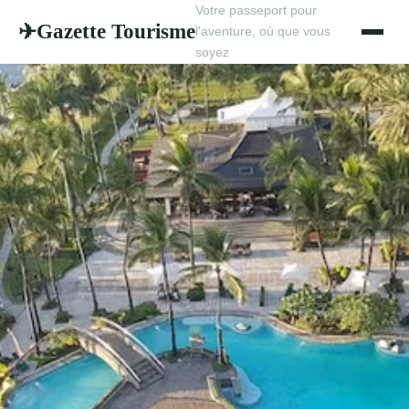
Votre passeport pour
Gazette Tourisme
✈
l'aventure, où que vous
soyez