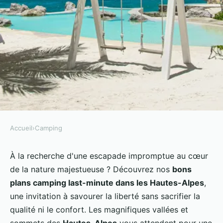
Accueil
›
Camping
CAMPING
Le camping last-minute dans les
À la recherche d'une escapade impromptue au cœur
de la nature majestueuse ? Découvrez nos
bons
Hautes-Alpes
plans camping last-minute dans les Hautes-Alpes
,
une invitation à savourer la liberté sans sacrifier la
Maëlys
•
26 juillet 2024
•
9 min de lecture
qualité ni le confort. Les magnifiques vallées et