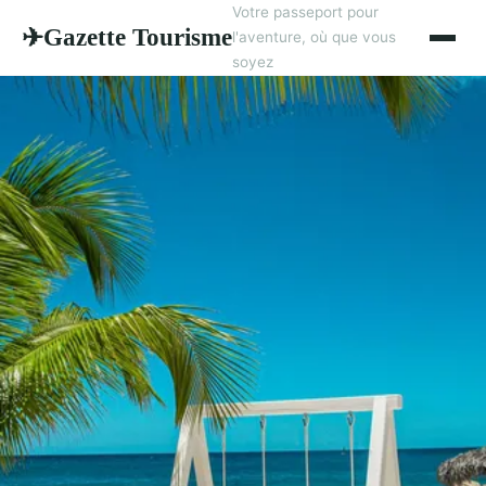
Votre passeport pour
Gazette Tourisme
✈
l'aventure, où que vous
soyez