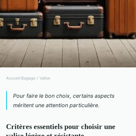
Accueil
›
Bagage / Valise
BAGAGE / VALISE
Top des valises légères et
Pour faire le bon choix, certains aspects
méritent une attention particulière.
résistantes pour voyager sans
contraintes
Critères essentiels pour choisir une
Gregory
•
29 juin 2025
•
11 min de lecture
valise légère et résistante