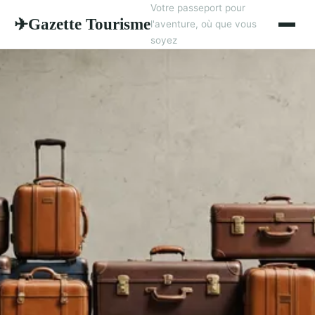
Votre passeport pour
Gazette Tourisme
✈
l'aventure, où que vous
soyez