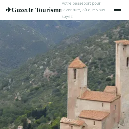
Votre passeport pour
Gazette Tourisme
✈
l'aventure, où que vous
soyez