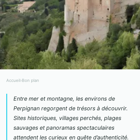
Accueil
›
Bon plan
BON PLAN
Tourisme dans les pyrénées-
Entre mer et montagne, les environs de
Perpignan regorgent de trésors à découvrir.
orientales : incontournables à
Sites historiques, villages perchés, plages
proximité de perpignan
sauvages et panoramas spectaculaires
Gregory
•
30 septembre 2025
•
6 min de lecture
attendent les curieux en quête d’authenticité.